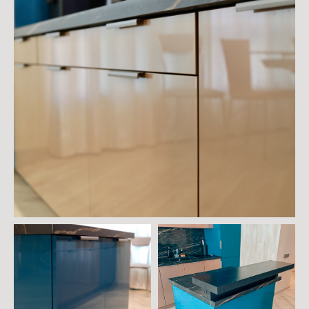
обсуждения вашего
проекта
Оставить заявку
Тюмень, ул. Самарская 20,
ЖК "Аристократ"
Вконтакте
Портфолио
Телеграм
О нас
Email
Блог
Контакты
СМИ о нас